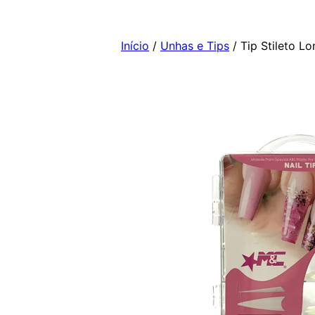
Pular
para
Início
/
Unhas e Tips
/ Tip Stileto L
o
conteúdo