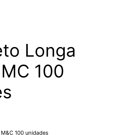
leto Longa
a MC 100
es
sa M&C 100 unidades