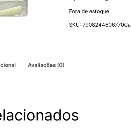
Fora de estoque
SKU:
7908244606770
Ca
cional
Avaliações (0)
elacionados