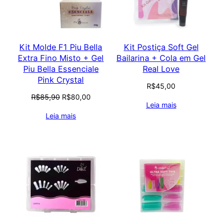
Kit Molde F1 Piu Bella
Kit Postiça Soft Gel
Extra Fino Misto + Gel
Bailarina + Cola em Gel
Piu Bella Essenciale
Real Love
Pink Crystal
R$
45,00
O
O
R$
85,90
R$
80,00
Leia mais
preço
preço
Leia mais
original
atual
era:
é:
R$85,90.
R$80,00.