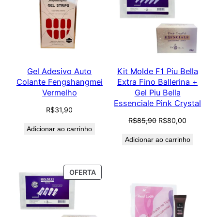
PROM
Gel Adesivo Auto
Kit Molde F1 Piu Bella
Colante Fengshangmei
Extra Fino Ballerina +
Vermelho
Gel Piu Bella
Essenciale Pink Crystal
R$
31,90
O
O
R$
85,90
R$
80,00
Adicionar ao carrinho
preço
preço
Adicionar ao carrinho
original
atual
era:
é:
R$85,90.
R$80,00.
PRODUTO
OFERTA
EM
PROMOÇÃO