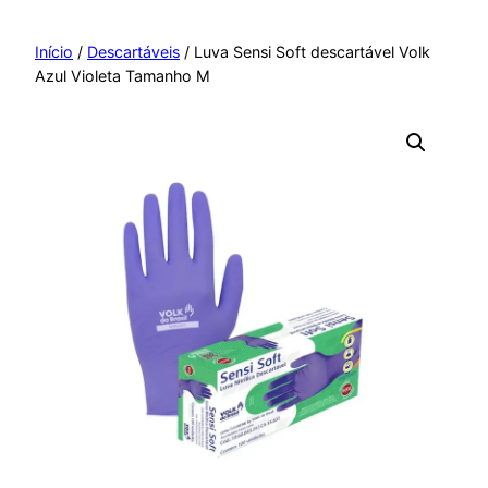
Pular
para
Início
/
Descartáveis
/ Luva Sensi Soft descartável Volk
Azul Violeta Tamanho M
o
conteúdo