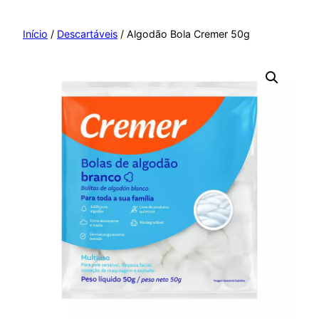
Pular
para
Início
/
Descartáveis
/ Algodão Bola Cremer 50g
o
conteúdo