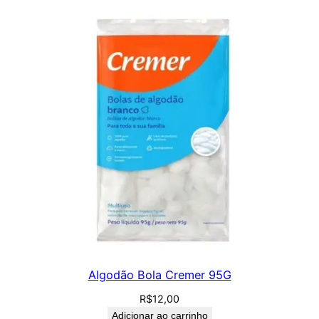
u
a
n
t
i
d
a
d
e
Algodão Bola Cremer 95G
R$
12,00
Adicionar ao carrinho