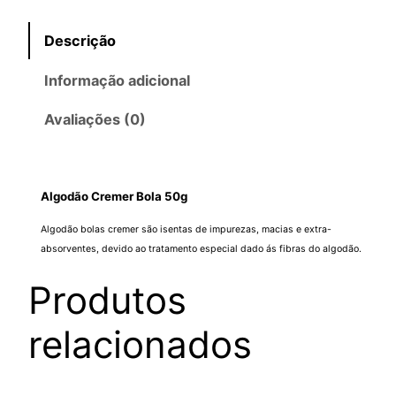
d
Descrição
ã
o
Informação adicional
B
o
Avaliações (0)
l
a
C
Algodão Cremer Bola 50g
r
e
Algodão bolas cremer são isentas de impurezas, macias e extra-
m
absorventes, devido ao tratamento especial dado ás fibras do algodão.
e
Produtos
r
5
relacionados
0
g
q