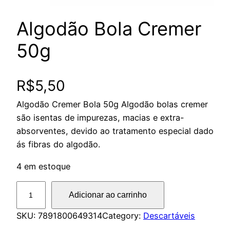
Algodão Bola Cremer
50g
R$
5,50
Algodão Cremer Bola 50g Algodão bolas cremer
são isentas de impurezas, macias e extra-
absorventes, devido ao tratamento especial dado
ás fibras do algodão.
4 em estoque
A
Adicionar ao carrinho
l
g
SKU:
7891800649314
Category:
Descartáveis
o