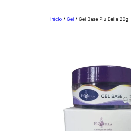
Pular
para
Início
/
Gel
/ Gel Base Piu Bella 20g
o
conteúdo