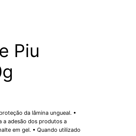
e Piu
0g
roteção da lâmina ungueal. •
ra a adesão dos produtos a
malte em gel. • Quando utilizado