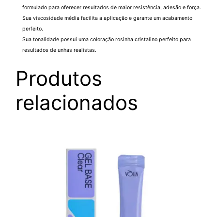
c
formulado para oferecer resultados de maior resistência, adesão e força.
Sua viscosidade média facilita a aplicação e garante um acabamento
C
perfeito.
r
Sua tonalidade possui uma coloração rosinha cristalino perfeito para
y
resultados de unhas realistas.
s
t
Produtos
a
relacionados
l
1
4
g
R
e
f
i
l
q