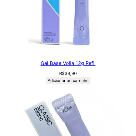
u
a
n
t
i
d
a
d
Gel Base Volia 12g Refil
e
R$
39,90
Adicionar ao carrinho