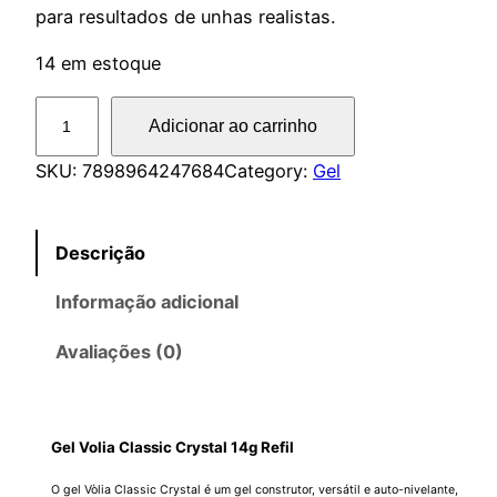
para resultados de unhas realistas.
14 em estoque
G
Adicionar ao carrinho
e
l
SKU:
7898964247684
Category:
Gel
V
o
Descrição
l
i
Informação adicional
a
C
Avaliações (0)
l
a
s
Gel Volia Classic Crystal 14g Refil
s
i
O gel Vòlia Classic Crystal é um gel construtor, versátil e auto-nivelante,