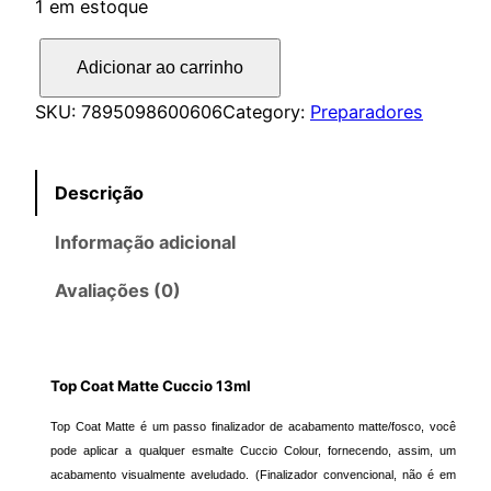
1 em estoque
T
Adicionar ao carrinho
o
p
SKU:
7895098600606
Category:
Preparadores
C
o
Descrição
a
t
Informação adicional
M
a
Avaliações (0)
t
t
e
Top Coat Matte Cuccio 13ml
C
u
Top Coat Matte é um passo finalizador de acabamento matte/fosco, você
c
pode aplicar a qualquer esmalte Cuccio Colour, fornecendo, assim, um
acabamento visualmente aveludado. (Finalizador convencional, não é em
c