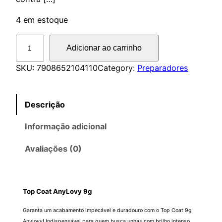
4 em estoque
T
Adicionar ao carrinho
o
p
SKU:
7908652104110
Category:
Preparadores
C
o
Descrição
a
t
Informação adicional
A
n
Avaliações (0)
y
L
o
Top Coat AnyLovy 9g
v
y
Garanta um acabamento impecável e duradouro com o Top Coat 9g
9
Anylovy! Indispensável para quem busca unhas com brilho intenso,