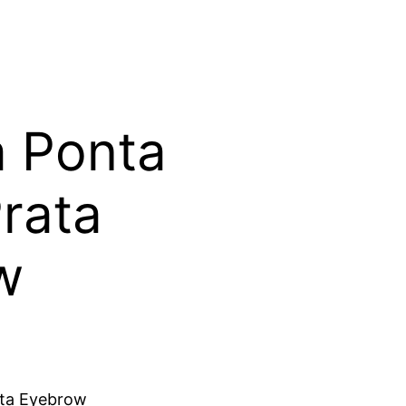
a Ponta
rata
w
ata Eyebrow