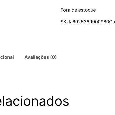
Fora de estoque
SKU:
6925369900980
Ca
cional
Avaliações (0)
elacionados