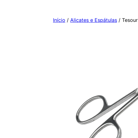
Pular
para
Início
/
Alicates e Espátulas
/ Tesour
o
conteúdo