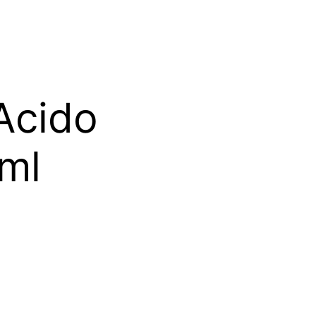
Acido
ml