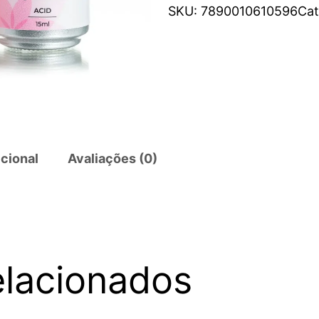
SKU:
7890010610596
Cat
cional
Avaliações (0)
elacionados