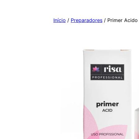
Pular
para
Início
/
Preparadores
/ Primer Acido
o
conteúdo