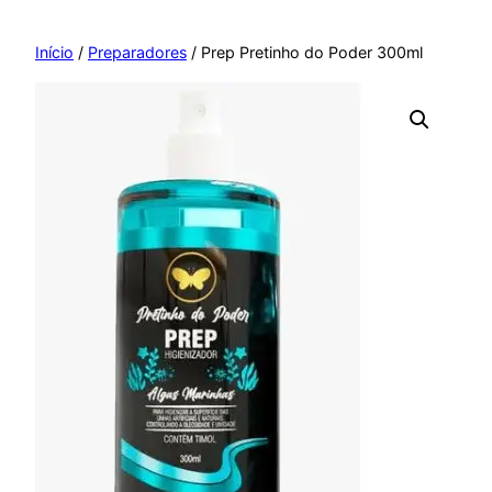
Pular
para
Início
/
Preparadores
/ Prep Pretinho do Poder 300ml
o
conteúdo