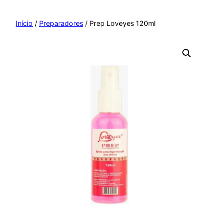
Pular
para
Início
/
Preparadores
/ Prep Loveyes 120ml
o
conteúdo