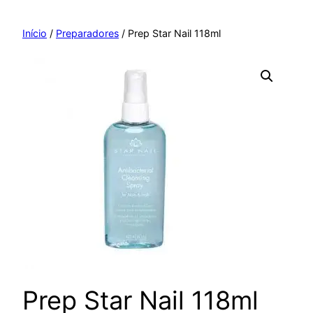
Pular
para
Início
/
Preparadores
/ Prep Star Nail 118ml
o
conteúdo
Prep Star Nail 118ml