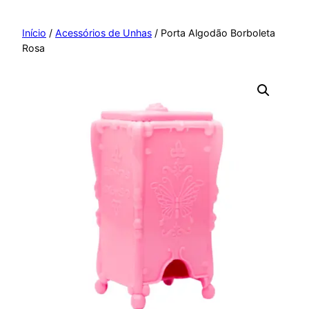
Pular
para
Início
/
Acessórios de Unhas
/ Porta Algodão Borboleta
Rosa
o
conteúdo