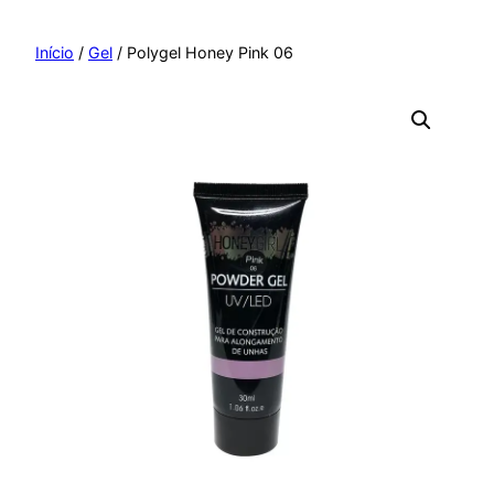
Pular
para
Início
/
Gel
/ Polygel Honey Pink 06
o
conteúdo