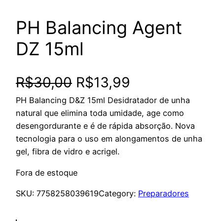
PH Balancing Agent
DZ 15ml
O
O
R$
30,00
R$
13,99
PH Balancing D&Z 15ml Desidratador de unha
p
p
natural que elimina toda umidade, age como
r
r
desengordurante e é de rápida absorção. Nova
tecnologia para o uso em alongamentos de unha
e
e
gel, fibra de vidro e acrigel.
ç
ç
Fora de estoque
o
o
SKU:
7758258039619
Category:
Preparadores
o
a