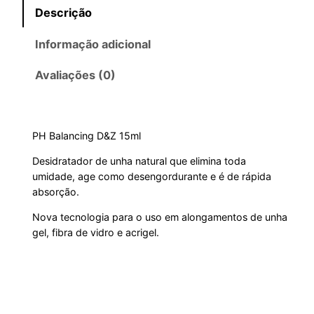
Descrição
r
t
Informação adicional
i
u
Avaliações (0)
g
a
i
l
PH Balancing D&Z 15ml
n
é
Desidratador de unha natural que elimina toda
a
:
umidade, age como desengordurante e é de rápida
absorção.
l
R
Nova tecnologia para o uso em alongamentos de unha
gel, fibra de vidro e acrigel.
e
$
r
1
a
3