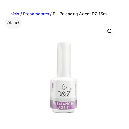
Pular
para
Início
/
Preparadores
/ PH Balancing Agent DZ 15ml
o
Oferta!
conteúdo