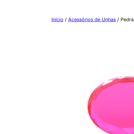
Pular
para
Início
/
Acessórios de Unhas
/ Pedra
o
conteúdo