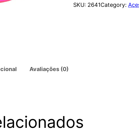
SKU:
2641
Category:
Ace
cional
Avaliações (0)
elacionados