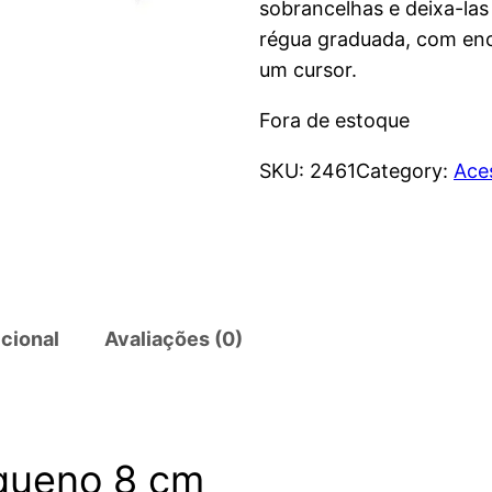
sobrancelhas e deixa-las
régua graduada, com enco
um cursor.
Fora de estoque
SKU:
2461
Category:
Ace
cional
Avaliações (0)
queno 8 cm