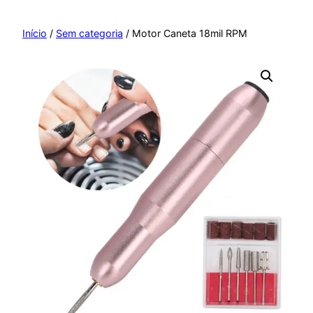
Pular
para
Início
/
Sem categoria
/ Motor Caneta 18mil RPM
o
conteúdo