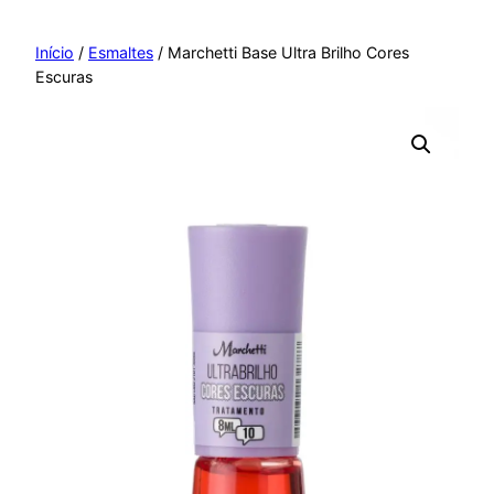
Pular
para
Início
/
Esmaltes
/ Marchetti Base Ultra Brilho Cores
Escuras
o
conteúdo