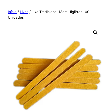
Pular
para
Início
/
Lixas
/ Lixa Tradicional 13cm HigiBras 100
Unidades
o
conteúdo