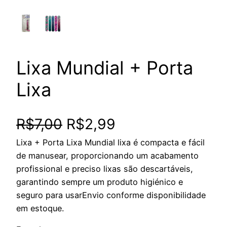
Lixa Mundial + Porta
Lixa
O
O
R$
7,00
R$
2,99
Lixa + Porta Lixa Mundial lixa é compacta e fácil
p
p
de manusear, proporcionando um acabamento
r
r
profissional e preciso lixas são descartáveis,
garantindo sempre um produto higiénico e
e
e
seguro para usarEnvio conforme disponibilidade
em estoque.
ç
ç