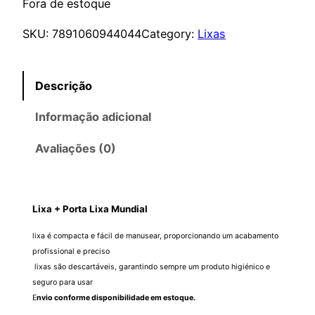
Fora de estoque
o
o
SKU:
7891060944044
Category:
Lixas
o
a
r
t
Descrição
i
u
Informação adicional
g
a
Avaliações (0)
i
l
n
é
Lixa + Porta Lixa Mundial
a
:
lixa é compacta e fácil de manusear, proporcionando um acabamento
profissional e preciso
l
R
lixas são descartáveis, garantindo sempre um produto higiénico e
seguro para usar
e
$
E
nvio conforme disponibilidade em estoque.