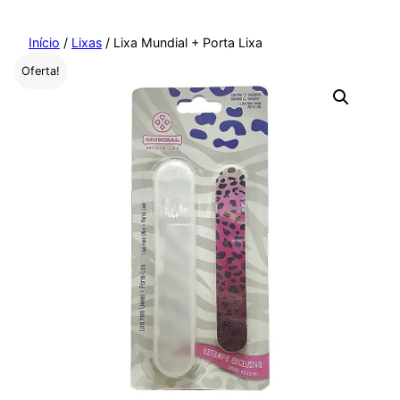
Pular
para
Início
/
Lixas
/ Lixa Mundial + Porta Lixa
o
Oferta!
conteúdo