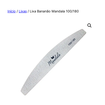
Pular
para
Início
/
Lixas
/ Lixa Bananão Mandala 100/180
o
conteúdo