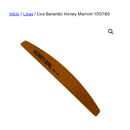
Pular
para
Início
/
Lixas
/ Lixa Bananão Honey Marrom 100/180
o
conteúdo