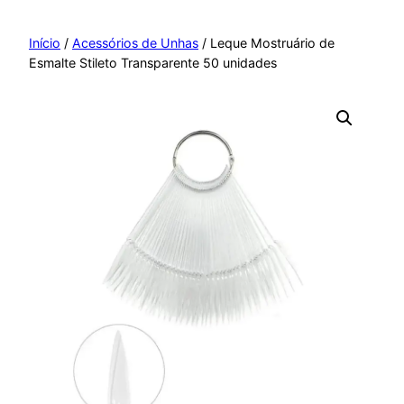
Pular
para
Início
/
Acessórios de Unhas
/ Leque Mostruário de
Esmalte Stileto Transparente 50 unidades
o
conteúdo