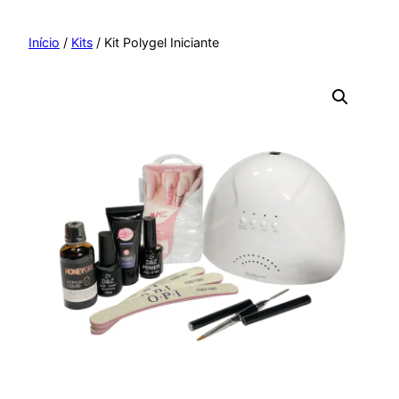
Pular
para
Início
/
Kits
/ Kit Polygel Iniciante
o
conteúdo