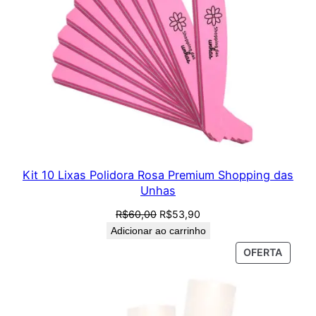
Kit 10 Lixas Polidora Rosa Premium Shopping das
Unhas
O
O
R$
60,00
R$
53,90
preço
preço
Adicionar ao carrinho
original
atual
PROD
OFERTA
era:
é:
EM
R$60,00.
R$53,90.
PROM