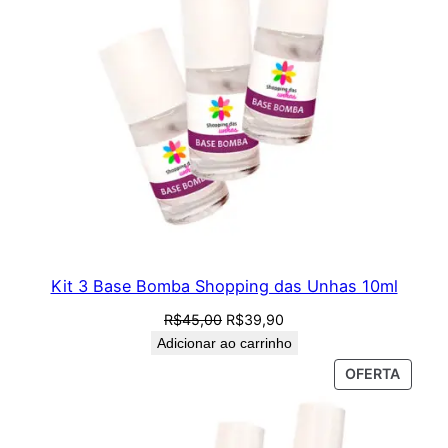
Kit 3 Base Bomba Shopping das Unhas 10ml
O
O
R$
45,00
R$
39,90
preço
preço
Adicionar ao carrinho
original
atual
PROD
OFERTA
era:
é:
EM
R$45,00.
R$39,90.
PROM