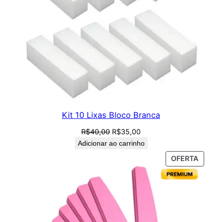
Kit 10 Lixas Bloco Branca
O
O
R$
40,00
R$
35,00
preço
preço
Adicionar ao carrinho
original
atual
PROD
OFERTA
era:
é:
EM
R$40,00.
R$35,00.
PROM