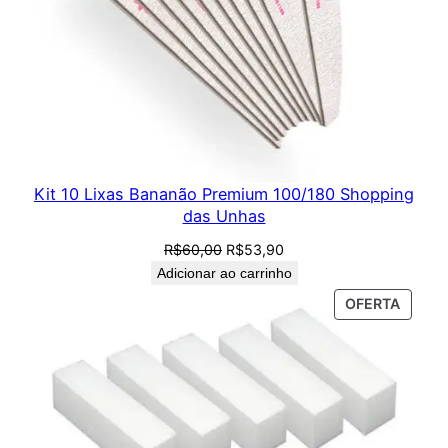
Kit 10 Lixas Bananão Premium 100/180 Shopping
das Unhas
O
O
R$
60,00
R$
53,90
preço
preço
Adicionar ao carrinho
original
atual
PROD
OFERTA
era:
é:
EM
R$60,00.
R$53,90.
PROM