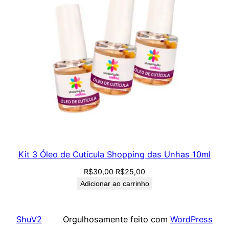
Kit 3 Óleo de Cutícula Shopping das Unhas 10ml
O
O
R$
30,00
R$
25,00
preço
preço
Adicionar ao carrinho
original
atual
era:
é:
R$30,00.
R$25,00.
ShuV2
Orgulhosamente feito com
WordPress