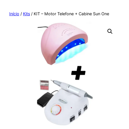
Pular
para
Início
/
Kits
/ KIT – Motor Telefone + Cabine Sun One
o
conteúdo