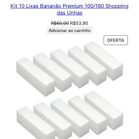
Kit 10 Lixas Bananão Premium 100/180 Shopping
das Unhas
O
O
R$
60,00
R$
53,90
preço
preço
Adicionar ao carrinho
original
atual
PROD
OFERTA
era:
é:
EM
R$60,00.
R$53,90.
PROM