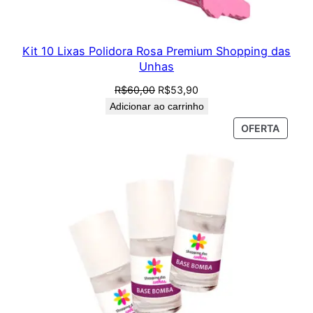
Kit 10 Lixas Polidora Rosa Premium Shopping das
Unhas
O
O
R$
60,00
R$
53,90
preço
preço
Adicionar ao carrinho
original
atual
PROD
OFERTA
era:
é:
EM
R$60,00.
R$53,90.
PROM