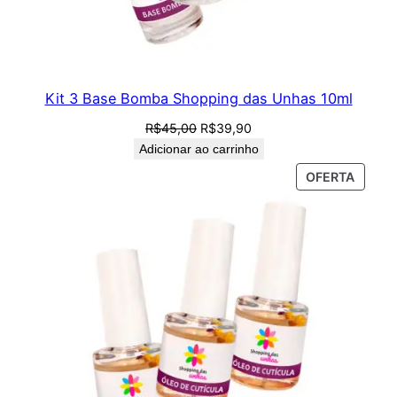
Kit 3 Base Bomba Shopping das Unhas 10ml
O
O
R$
45,00
R$
39,90
preço
preço
Adicionar ao carrinho
original
atual
PROD
OFERTA
era:
é:
EM
R$45,00.
R$39,90.
PROM