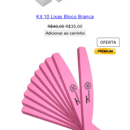
Kit 10 Lixas Bloco Branca
O
O
R$
40,00
R$
35,00
preço
preço
Adicionar ao carrinho
original
atual
PROD
OFERTA
era:
é:
EM
R$40,00.
R$35,00.
PROM