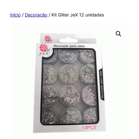
Pular
para
Início
/
Decoração
/ Kit Gliter JeX 12 unidades
o
conteúdo