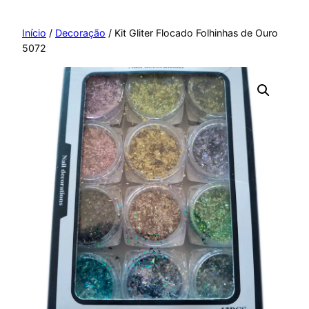
Pular
para
Início
/
Decoração
/ Kit Gliter Flocado Folhinhas de Ouro
5072
o
conteúdo