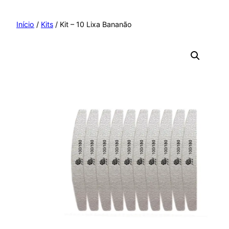
Pular
para
Início
/
Kits
/ Kit – 10 Lixa Bananão
o
conteúdo