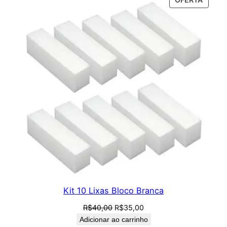
era:
é:
EM
R$60,00.
R$53,90.
PROM
Kit 10 Lixas Bloco Branca
O
O
R$
40,00
R$
35,00
preço
preço
Adicionar ao carrinho