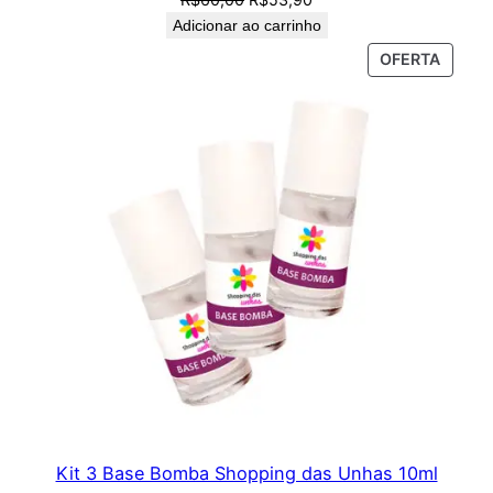
preço
preço
Adicionar ao carrinho
original
atual
PROD
OFERTA
era:
é:
EM
R$60,00.
R$53,90.
PROM
Kit 3 Base Bomba Shopping das Unhas 10ml