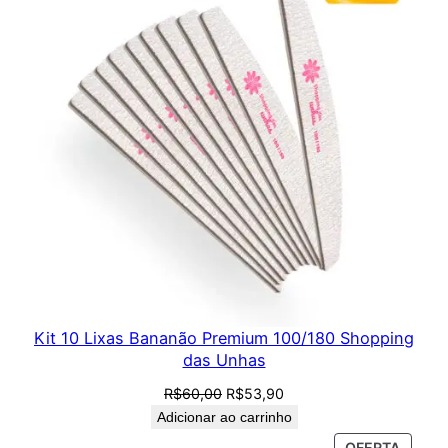
PROM
Kit 10 Lixas Bananão Premium 100/180 Shopping
das Unhas
O
O
R$
60,00
R$
53,90
preço
preço
Adicionar ao carrinho
original
atual
PROD
OFERTA