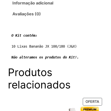
Informação adicional
Avaliações (0)
O Kit contém:
10 Lixas Bananão JX 100/180 (J&X)

Não alteramos os produtos do Kit!.
Produtos
relacionados
PROD
OFERTA
EM