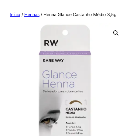
Pular
para
Início
/
Hennas
/ Henna Glance Castanho Médio 3,5g
o
conteúdo