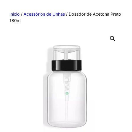
Pular
para
Início
/
Acessórios de Unhas
/ Dosador de Acetona Preto
180ml
o
conteúdo