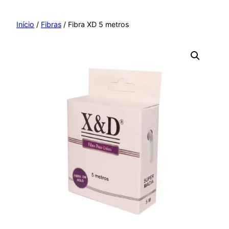
Pular
para
Início
/
Fibras
/ Fibra XD 5 metros
o
conteúdo