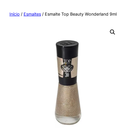
Pular
para
Início
/
Esmaltes
/ Esmalte Top Beauty Wonderland 9ml
o
conteúdo