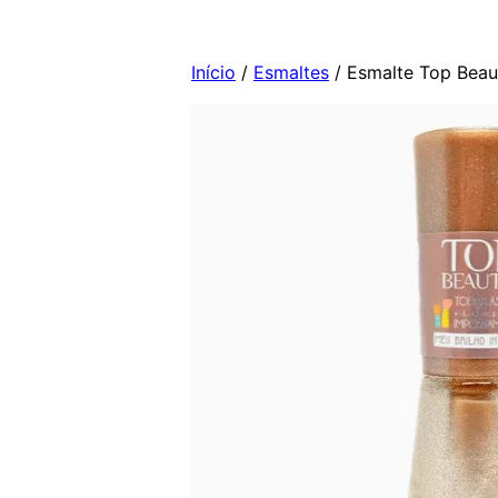
Pular
para
Início
/
Esmaltes
/ Esmalte Top Beaut
o
conteúdo