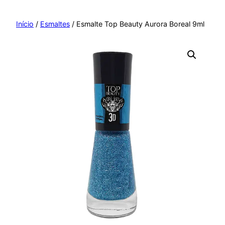
Pular
para
Início
/
Esmaltes
/ Esmalte Top Beauty Aurora Boreal 9ml
o
conteúdo