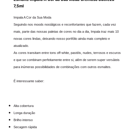
a
7,5ml
C
r
Impala A Cor da Sua Moda
e
Seguindo nos moods nostálgicos e reconfortantes que fazem, cada vez
m
mais, parte das nossas paletas de cores no dia a dia, Impala traz mais 10
novas cores lindas, deixando nosso portfólio ainda mais completo e
o
atualizado.
s
As cores transitam entre tons off-white, pastéis, nudes, terrosos e escuros
o
e que se combinam perfeitamente entre si, além de serem super versáteis
S
para inúmeras possibilidades de combinações com outros esmaltes.
u
t
É interessante saber:
i
l
e
Alta cobertura
z
Longa duração
a
Brilho intenso
7
Secagem rápida
,