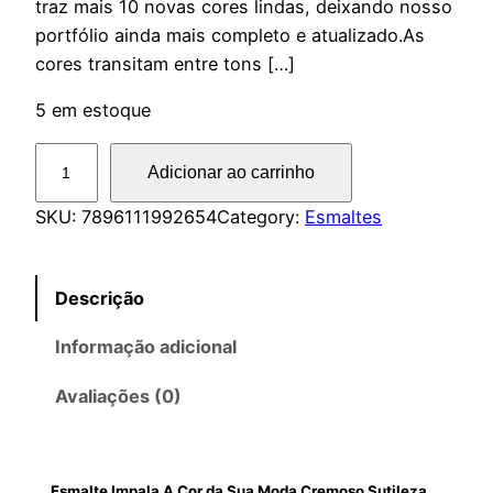
traz mais 10 novas cores lindas, deixando nosso
portfólio ainda mais completo e atualizado.As
cores transitam entre tons […]
5 em estoque
E
Adicionar ao carrinho
s
m
SKU:
7896111992654
Category:
Esmaltes
a
l
Descrição
t
e
Informação adicional
I
m
Avaliações (0)
p
a
l
Esmalte Impala A Cor da Sua Moda Cremoso Sutileza