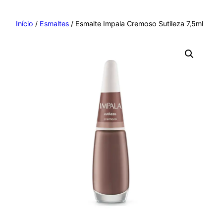
Pular
para
Início
/
Esmaltes
/ Esmalte Impala Cremoso Sutileza 7,5ml
o
conteúdo