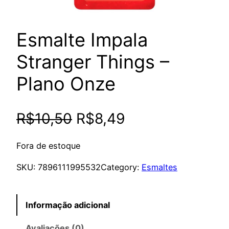
Esmalte Impala
Stranger Things –
Plano Onze
O
O
R$
10,50
R$
8,49
p
p
Fora de estoque
r
r
SKU:
7896111995532
Category:
Esmaltes
e
e
Informação adicional
ç
ç
Avaliações (0)