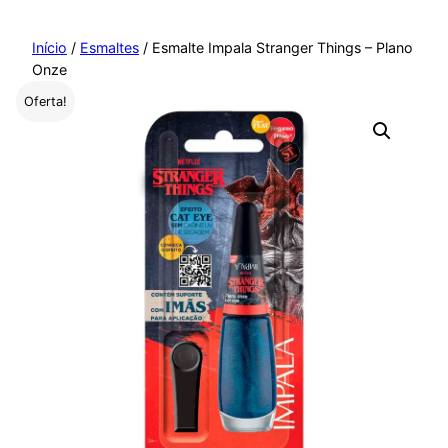
Pular
para
Início
/
Esmaltes
/ Esmalte Impala Stranger Things – Plano
Onze
o
conteúdo
Oferta!