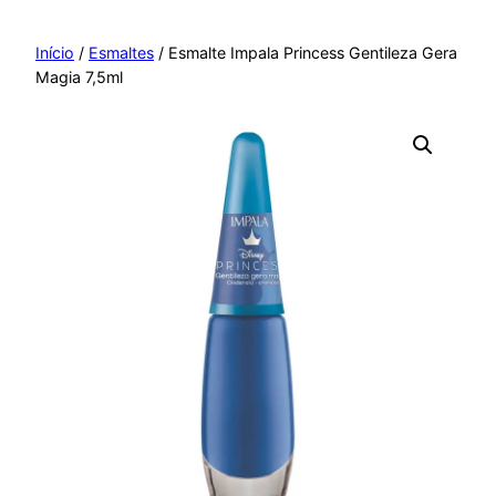
Pular
para
Início
/
Esmaltes
/ Esmalte Impala Princess Gentileza Gera
Magia 7,5ml
o
conteúdo