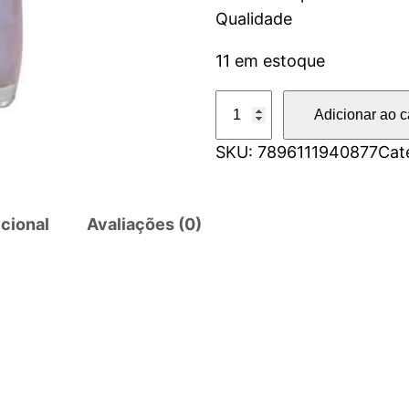
Qualidade
11 em estoque
E
Adicionar ao c
s
SKU:
7896111940877
Cat
m
a
l
cional
Avaliações (0)
t
e
I
m
p
a
l
a