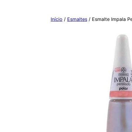
Pular
para
Início
/
Esmaltes
/ Esmalte Impala Pe
o
conteúdo