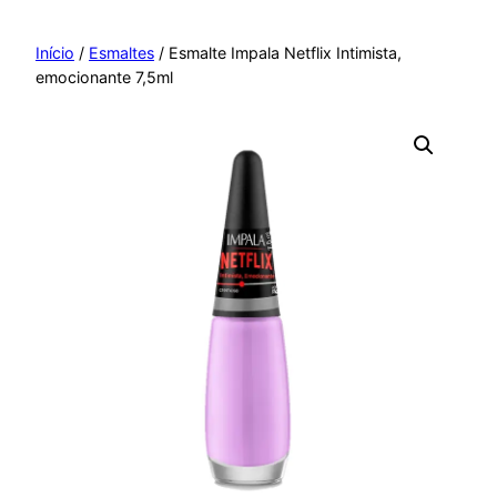
Pular
para
Início
/
Esmaltes
/ Esmalte Impala Netflix Intimista,
emocionante 7,5ml
o
conteúdo