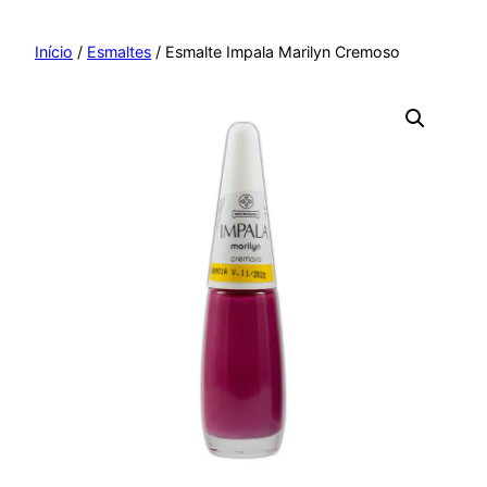
Pular
para
Início
/
Esmaltes
/ Esmalte Impala Marilyn Cremoso
o
conteúdo