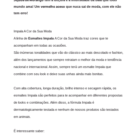
Jujuba de Morango
mundo ama! Um
vermelho aceso
que nuca sai de moda, com ele não
tem erro!
Impala A Cor da Sua Moda
A linha de
Esmaltes Impala
A Cor da Sua Moda
traz cores que te
acompanham em todas as ocasiões.
São inúmeras tonalidades que vão do clássico ao mais descolado e fashion,
além dos lançamentos que sempre retratam o melhor da moda e tendência
nacional e internacional. Assim, sempre terá um esmalte Impala que
combine com seu look e deixe suas unhas ainda mais bonitas.
Com alta cobertura, longa duração, brilho intenso e secagem rápida, os
esmaltes Impala são perfeitos para te acompanhar em diferentes propostas
de looks e combinações. Além disso, a fórmula Impala é
dermatologicamente testada e nenhum de nossos produtos são testados
em animais.
É interessante saber: