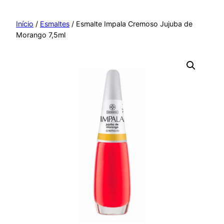
Pular
para
Início
/
Esmaltes
/ Esmalte Impala Cremoso Jujuba de
Morango 7,5ml
o
conteúdo