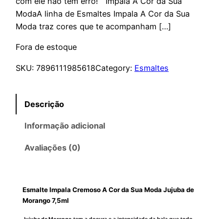
com ele não tem erro! Impala A Cor da Sua
ModaA linha de Esmaltes Impala A Cor da Sua
Moda traz cores que te acompanham […]
Fora de estoque
SKU:
7896111985618
Category:
Esmaltes
Descrição
Informação adicional
Avaliações (0)
Esmalte Impala Cremoso A Cor da Sua Moda Jujuba de
Morango 7,5ml
tem a doçura e a intensidade da bala que todo