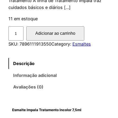
Tratamento A linha de Tratamento Impala traz
cuidados básicos e diários […]
11 em estoque
E
Adicionar ao carrinho
s
m
SKU:
7896111913550
Category:
Esmaltes
a
l
Descrição
t
e
Informação adicional
I
m
Avaliações (0)
p
a
l
Esmalte Impala Tratamento Incolor 7,5ml
a