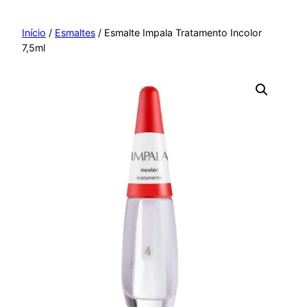
Pular
para
Início
/
Esmaltes
/ Esmalte Impala Tratamento Incolor
7,5ml
o
conteúdo