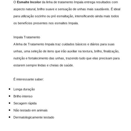
T
O
Esmalte Incolor
da linha de tratamento Impala entrega resultados com
r
aspecto natural, brilho suave e sensação de unhas mais saudáveis. É ideal
a
para utilização sozinho ou pré esmaltação, intensificando ainda mais todos
t
os benefícios presentes nos esmaltes Impala.
a
Impala Tratamento
m
A linha de Tratamento Impala traz cuidados básicos e diários para suas
e
unhas, uma seleção de itens que irão auxiliar na textura, brilho, finalização,
n
nutrição e fortalecimento das unhas, trazendo tudo que elas precisam para
t
estarem sempre lindas e cheias de saúde.
o
I
É interessante saber:
n
Longa duração
c
Brilho intenso
o
Secagem rápida
l
Não testado em animais
o
Dermatologicamente testado
r
7