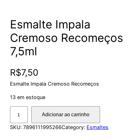
Esmalte Impala
Cremoso Recomeços
7,5ml
R$
7,50
Esmalte Impala Cremoso Recomeços
13 em estoque
E
Adicionar ao carrinho
s
m
SKU:
7896111995266
Category:
Esmaltes
a