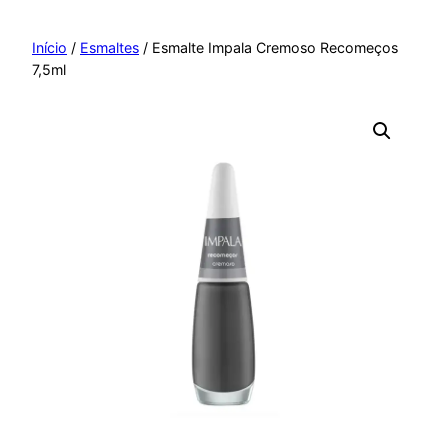
Pular
para
Início
/
Esmaltes
/ Esmalte Impala Cremoso Recomeços
7,5ml
o
conteúdo