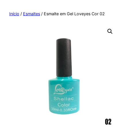
Pular
para
Início
/
Esmaltes
/ Esmalte em Gel Loveyes Cor 02
o
conteúdo