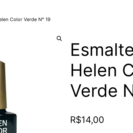
elen Color Verde N° 19
Esmalte
Helen C
Verde N
R$
14,00