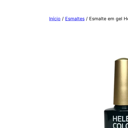
Pular
para
Início
/
Esmaltes
/ Esmalte em gel H
o
conteúdo