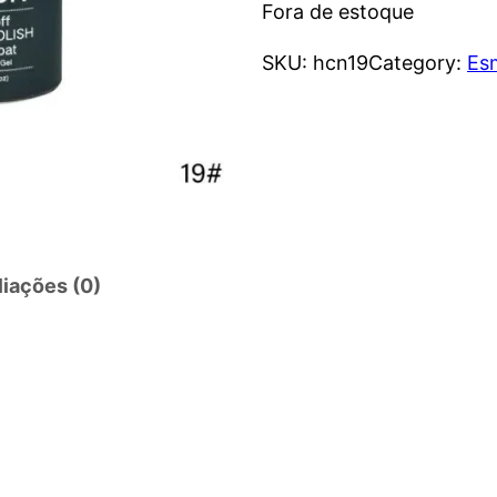
Fora de estoque
SKU:
hcn19
Category:
Es
liações (0)