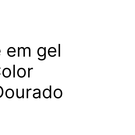
 em gel
olor
 Dourado