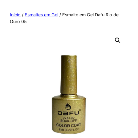
Pular
para
Início
/
Esmaltes em Gel
/ Esmalte em Gel Dafu Rio de
Ouro 05
o
conteúdo