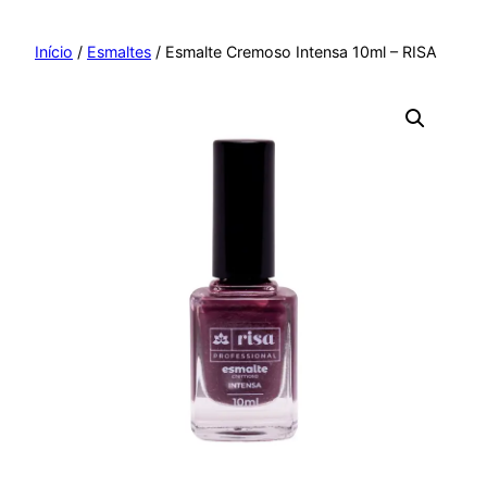
Pular
para
Início
/
Esmaltes
/ Esmalte Cremoso Intensa 10ml – RISA
o
conteúdo